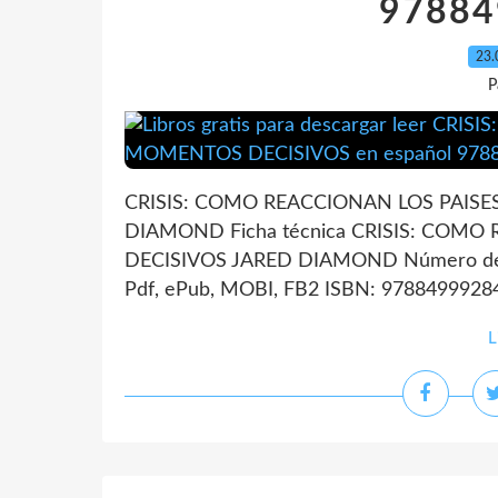
97884
23.
P
CRISIS: COMO REACCIONAN LOS PAISE
DIAMOND Ficha técnica CRISIS: COM
DECISIVOS JARED DIAMOND Número de p
Pdf, ePub, MOBI, FB2 ISBN: 97884999284
L