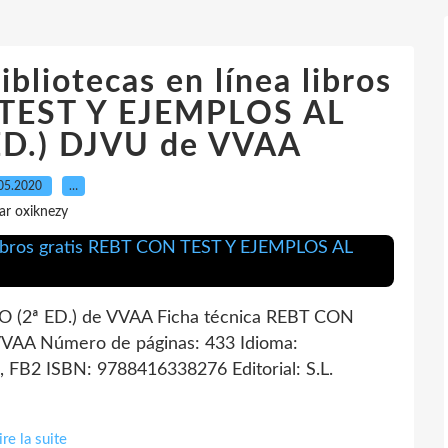
ibliotecas en línea libros
 TEST Y EJEMPLOS AL
ED.) DJVU de VVAA
05.2020
…
ar oxiknezy
(2ª ED.) de VVAA Ficha técnica REBT CON
VAA Número de páginas: 433 Idioma:
FB2 ISBN: 9788416338276 Editorial: S.L.
ire la suite